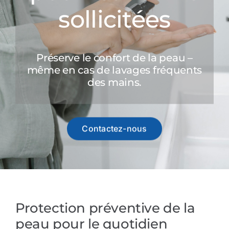
sollicitées
Références
Produits
Préserve le confort de la peau –
même en cas de lavages fréquents
des mains.
Solutions sectorielles
Contact
Contactez-nous
Français
Protection préventive de la
peau pour le quotidien