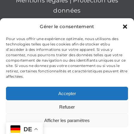
Mentions légales
|
Protection des
données
2025nanopool GmbH
Gérer le consentement
Pour vous offrir une expérience optimale, nous utilisons des
technologies telles que les cookies afin de stocker et/ou
d’accéder à des informations sur votre appareil. Si vous y
consentez, nous pourrons traiter des données telles que votre
comportement de navigation ou des identifiants uniques sur ce
site. Si vous ne donnez pas votre consentement ou si vous le
retirez, certaines fonctionnalités et caractéristiques peuvent être
affectées.
Accepter
Refuser
Deutsch
(
Allemand
)
Afficher les paramètres
English
(
Anglais
)
Français
DE