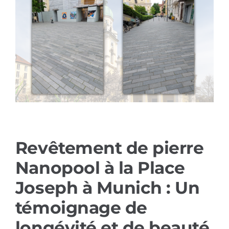
Références
Produits
Solutions sectorielles
Contact
Revêtement de pierre
Français
Nanopool à la Place
Joseph à Munich : Un
témoignage de
longévité et de beauté