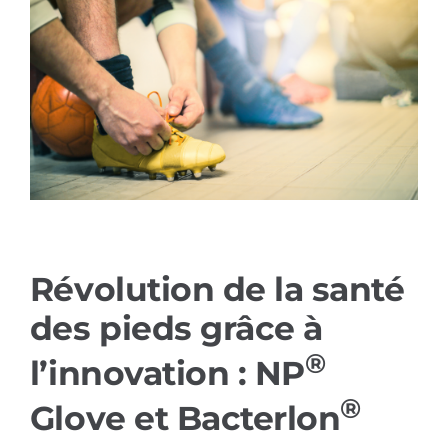
Références
Produits
Solutions sectorielles
Contact
Révolution de la santé
Français
des pieds grâce à
®
l’innovation : NP
®
Glove et Bacterlon