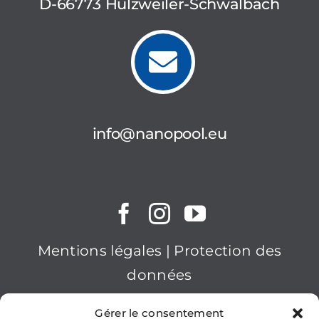
D-66773 Hülzweiler-Schwalbach
info@nanopool.eu
Mentions légales
|
Protection des
données
2023nanopool GmbH
Gérer le consentement