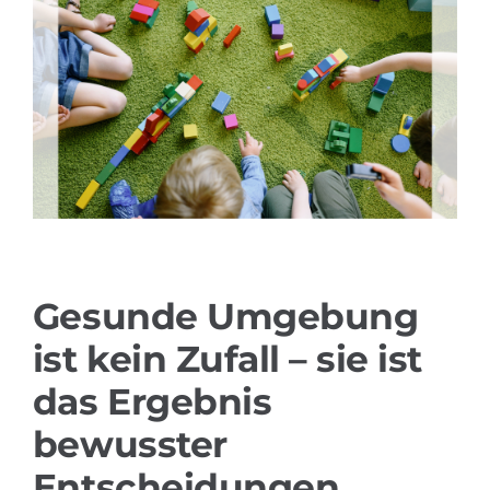
Referenzen
Produkte
Branchenlösungen
Youtube
Gesunde Umgebung
Kontakt
ist kein Zufall – sie ist
Deutsch
das Ergebnis
bewusster
Entscheidungen.