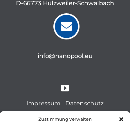
D-66773 Hülzweiler-Schwalbach
info@nanopool.eu
Impressum
|
Datenschutz
© 2026 nanopool GmbH
Zustimmung verwalten