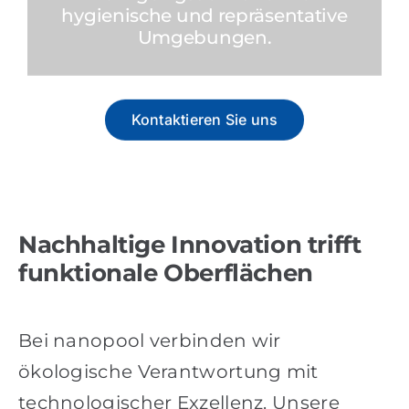
Kunststoffoberflächen in stark
Referenzen
frequentierten Bereichen – sauber,
langlebig und wirtschaftlich.
Produkte
Kontaktieren Sie uns
Branchenlösungen
Youtube
Nachhaltige Innovation trifft
Kontakt
funktionale Oberflächen
Deutsch
Bei nanopool verbinden wir
ökologische Verantwortung mit
technologischer Exzellenz. Unsere