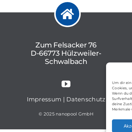
Zum Felsacker 76
D-66773 Hülzweiler-
Schwalbach
Um dir ein
Cookies, u
Wenn du d
Impressum
|
Datenschutz
Surfverhal
deine Zust
Merkmale 
© 2025 nanopool GmbH
Akz