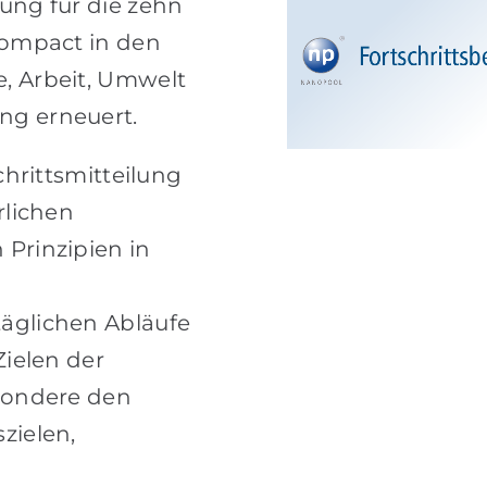
ung für die zehn
Compact in den
, Arbeit, Umwelt
g erneuert.
chrittsmitteilung
rlichen
Prinzipien in
äglichen Abläufe
Zielen der
sondere den
zielen,