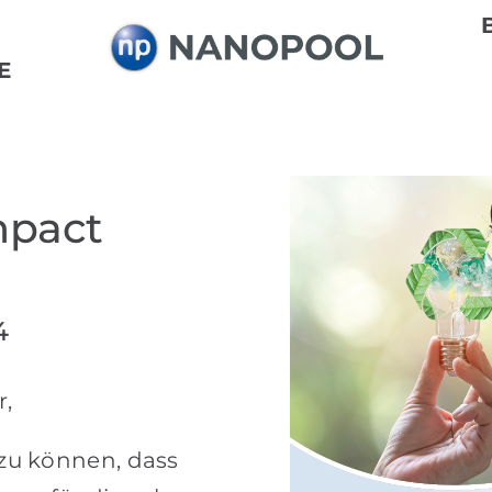
E
mpact
4
r,
 zu können, dass