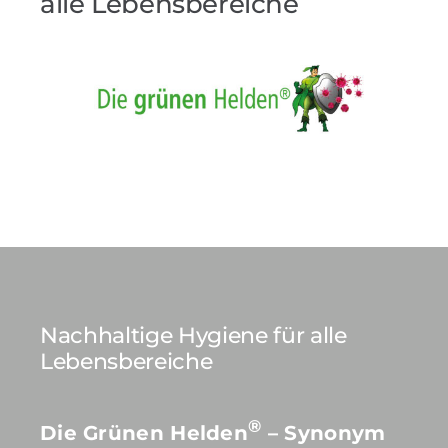
alle Lebensbereiche
Referenzen
Produkte
Branchenlösungen
Youtube
Kontakt
Nachhaltige Hygiene für alle
Deutsch
Lebensbereiche
®
Die Grünen Helden
– Synonym