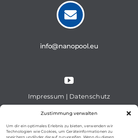
info@nanopool.eu
Impressum
|
Datenschutz
© 2025 nanopool GmbH
Zustimmung verwalten
Um dir ein optimales Erlebnis zu bieten, verwenden wir
Technologien wie Cookies, um Geräteinformationen zu
speichern und/oder darauf zuzugreifen. Wenn du diesen