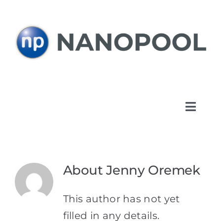
Skip
to
content
Toggl
Navig
Start
Unternehmen
About
Jenny Oremek
This author has not yet
Blog
filled in any details.