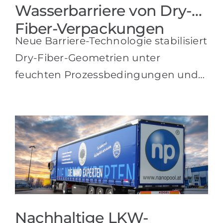
Wasserbarriere von Dry-
Fiber-Verpackungen
Neue Barriere-Technologie stabilisiert
Dry-Fiber-Geometrien unter
feuchten Prozessbedingungen und
verbessert die Weiterverarbeitung in
industriellen Abfülllinien. Von Dieter
Schwindt, zertifizierter
Sachverständiger für
m
Nanotechnologie und
Oberflächenanwendungen Dry-
Fiber-Verpackungen gelten als
vielversprechender Ansatz zur
Nachhaltige LKW-