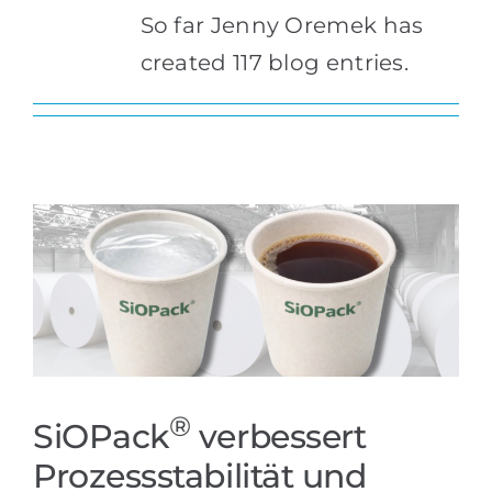
So far Jenny Oremek has
Referenzen
created 117 blog entries.
Produkte
Branchenlösungen
Youtube
Kontakt
Deutsch
®
SiOPack
verbessert
Prozessstabilität und