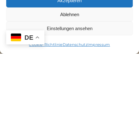
Akzeptieren
Ablehnen
Einstellungen ansehen
DE
Cookie-Richtlinie
Datenschutz
Impressum
®
NP
-
Kunststoffveredelung
– Maximale