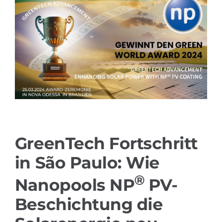
Referenzen
Produkte
Branchenlösungen
Youtube
GreenTech Fortschritt
Kontakt
in São Paulo: Wie
Deutsch
®
Nanopools NP
PV-
Beschichtung die