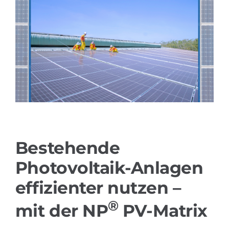
Referenzen
Produkte
Branchenlösungen
Youtube
Bestehende
Kontakt
Photovoltaik-Anlagen
Deutsch
effizienter nutzen –
®
mit der NP
PV-Matrix