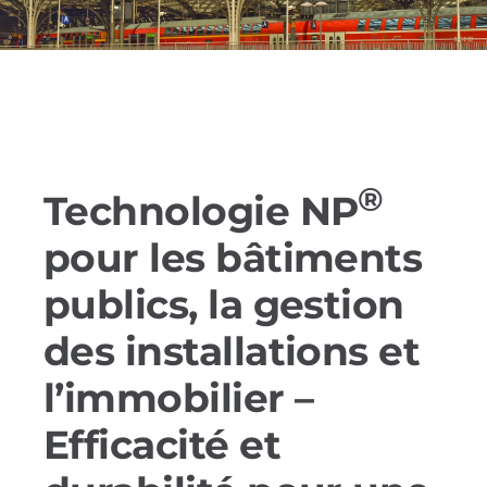
Références
Produits
Solutions sectorielles
®
Technologie NP
Contact
pour les bâtiments
publics, la gestion
Français
des installations et
l’immobilier –
Efficacité et