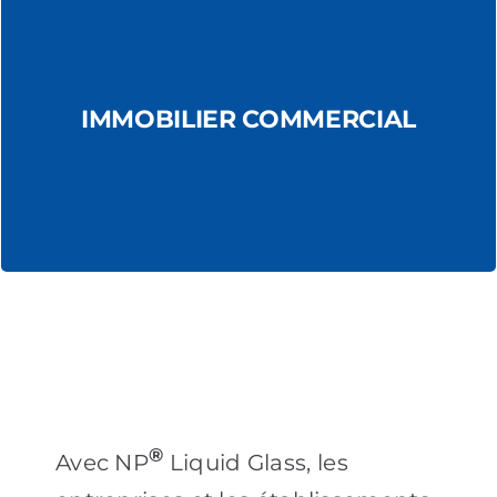
Chaînes de restauration
rapide, restaurants, sites de
IMMOBILIER COMMERCIAL
production
®
Avec NP
Liquid Glass, les