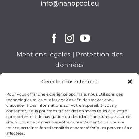
info@nanopool.eu
Mentions légales
|
Protection des
données
2025nanopool GmbH
Gérer le consentement
Pour vous offrir une expérience optimale, nous utilisons des
technologies telles que les cookies afin de stocker et/ou
d’accéder à des informations sur votre appareil. Si vous y
consentez, nous pourrons traiter des données telles que votre
comportement de navigation ou des identifiants uniques sur ce
site. Si vous ne donnez pas votre consentement ou si vous le
retirez, certaines fonctionnalités et caractéristiques peuvent être
affectées.