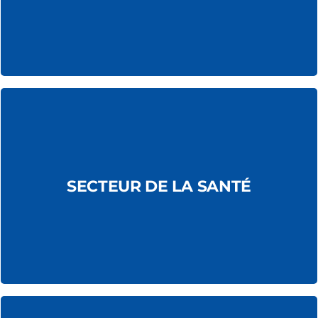
Cliniques, cabinets médicaux,
SECTEUR DE LA SANTÉ
établissements de soins