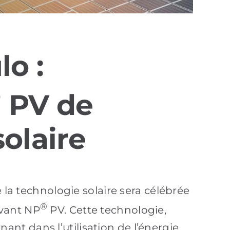
o :
®
PV de
solaire
 la technologie solaire sera célébrée
®
ovant NP
PV. Cette technologie,
t dans l’utilisation de l’énergie