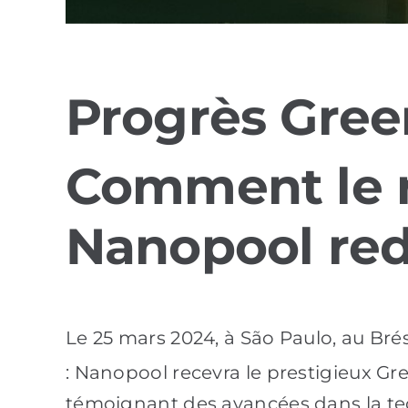
Progrès Gree
Comment le 
Nanopool redé
Le 25 mars 2024, à São Paulo, au Brés
: Nanopool recevra le prestigieux 
témoignant des avancées dans la tec