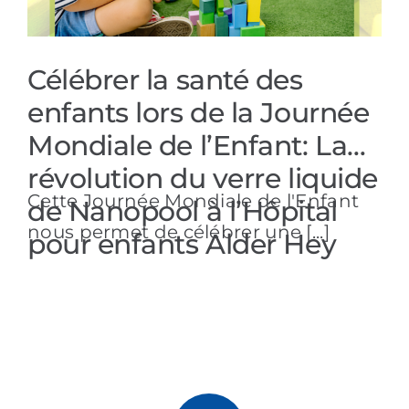
Références
Célébrer la santé des
Produits
enfants lors de la Journée
Mondiale de l’Enfant: La
Solutions sectorielles
révolution du verre liquide
Cette Journée Mondiale de l'Enfant
Contact
de Nanopool à l’Hôpital
nous permet de célébrer une [...]
pour enfants Alder Hey
Français