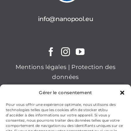
info@nanopool.eu
Mentions légales
|
Protection des
données
2026nanopool GmbH
Gérer le consentement
Pour vous offrir une expérience optimale, nous utilisons des
technologies telles que les cookies afin de stocker et/ou
d’accéder à des informations sur votre appareil. Si vous y
consentez, nous pourrons traiter des données telles que votre
comportement de navigation ou des identifiants uniques sur ce
site. Si vous ne donnez pas votre consentement ou si vous le