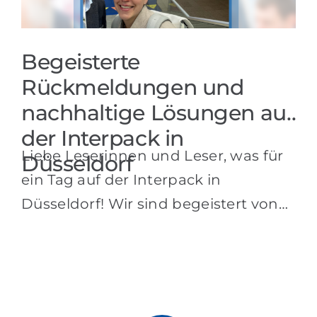
Referenzen
Begeisterte
Produkte
Rückmeldungen und
nachhaltige Lösungen auf
Branchenlösungen
der Interpack in
Liebe Leserinnen und Leser, was für
Youtube
Düsseldorf
ein Tag auf der Interpack in
Düsseldorf! Wir sind begeistert von
Kontakt
den anregenden Gesprächen und
Deutsch
dem positiven Feedback, das wir von
unseren nationalen und
internationalen Kunden erhalten